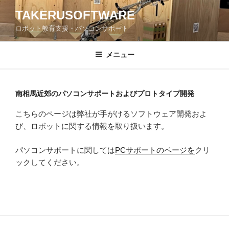
コ
TAKERUSOFTWARE
ン
ロボット教育支援・パソコンサポート
テ
ン
ツ
メニュー
へ
ス
キ
南相馬近郊のパソコンサポートおよびプロトタイプ開発
ッ
こちらのページは弊社が手がけるソフトウェア開発およ
プ
び、ロボットに関する情報を取り扱います。
パソコンサポートに関しては
PCサポートのページを
クリ
ックしてください。