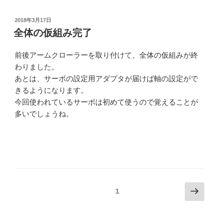
投
2018年3月17日
稿
全体の仮組み完了
日:
前後アームクローラーを取り付けて、全体の仮組みが終
わりました。
あとは、サーボの設定用アダプタが届けば軸の設定がで
きるようになります。
今回使われているサーボは初めて使うので覚えることが
多いでしょうね。
投
次
固定ページ
1
の
稿
ペ
の