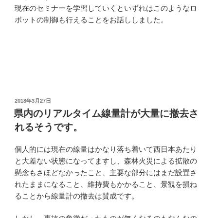
現在のセミナーを学習していくといずれはこのようなロ
ボットの制御も行えることをお話ししました。
投
2018年3月27日
稿
県内のリアルタイム線量計が大量に撤去さ
日:
れるそうです。
個人的には現在の線量はかなり落ち着いて西日本あたり
と大差ない状態になってますし、森林火災による拡散の
懸念もさほどなかったこと、主要な部分にはまだ設置さ
れたままになること、維持費もかかること、景観を損ね
ることから線量計の撤去は賛成です。