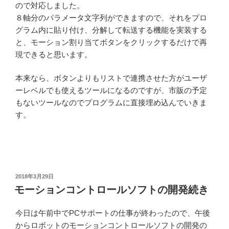
ので対応しました。
８軸分のパラメータ文字列ができますので、それをプロ
グラム内に貼り付け、分解して転送する機能を実装する
と、モーション割り当てボタンをクリックするだけで再
現できると思います。
本来なら、ボタンよりもリストで連携させた方がユーザ
ーレベルでも使えるツールになるのですが、市販の予定
もないツールなのでプログラムに直接埋め込んでいきま
す。
投
2018年3月29日
稿
モーションコントロールソフトの開発続き
日:
今日は午前中でPCサポートの仕事が終わったので、午後
からロボットのモーションコントロールソフトの開発の