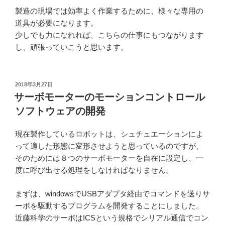
製造の現場では効率よく作業するために、様々な専用の
道具が必要になります。
少しでも力になれれば、こちらの仕事にもつながります
し、頑張っていこうと思います。
投
2018年3月27日
稿
サーボモーターのモーションコントロール
日:
ソフトウェアの開発
現在製作しているロボットは、シュチュエーションによ
って適した形態に変形させようと思っているのですが、
そのためには８つのサーボモーターを自在に設定し、一
度に呼び出せる処理をしなければなりません。
まずは、windowsでUSBアダプタ経由でコマンドを送りサ
ーボを駆動するプログラムを開発することにしました。
近藤科学のサーボはICSという規格でシリアル通信でコン