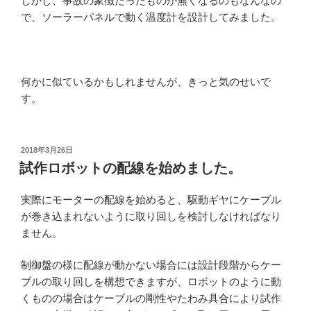
しかし、事故の象徴だったものが無くなるのもなんなの
で、ソーラーパネルで動く温度計を設計してみました。
何かに似ているかもしれませんが、きっと気のせいで
す。
投
2018年3月26日
稿
試作ロボットの配線を始めました。
日:
実際にモーターの配線を始めると、駆動ギヤにケーブル
が巻き込まれないように取り回しを検討しなければなり
ません。
制御盤の様に配線が動かない場合には設計段階からケー
ブルの取り回しを構想できますが、ロボットのように動
くものの場合はケーブルの剛性やたわみ具合により試作