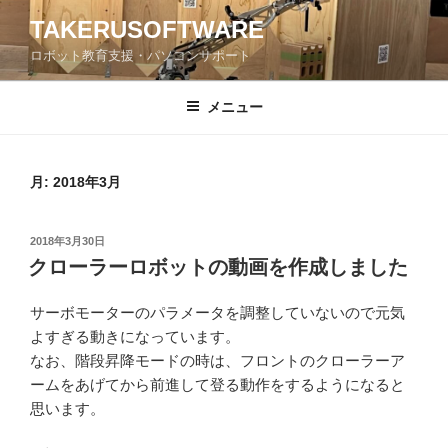
コ
TAKERUSOFTWARE
ン
ロボット教育支援・パソコンサポート
テ
ン
ツ
メニュー
へ
ス
キ
月:
2018年3月
ッ
プ
投
2018年3月30日
稿
クローラーロボットの動画を作成しました
日:
サーボモーターのパラメータを調整していないので元気
よすぎる動きになっています。
なお、階段昇降モードの時は、フロントのクローラーア
ームをあげてから前進して登る動作をするようになると
思います。