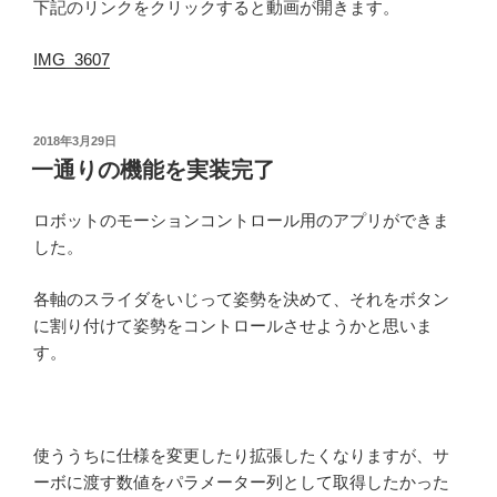
下記のリンクをクリックすると動画が開きます。
IMG_3607
投
2018年3月29日
稿
一通りの機能を実装完了
日:
ロボットのモーションコントロール用のアプリができま
した。
各軸のスライダをいじって姿勢を決めて、それをボタン
に割り付けて姿勢をコントロールさせようかと思いま
す。
使ううちに仕様を変更したり拡張したくなりますが、サ
ーボに渡す数値をパラメーター列として取得したかった