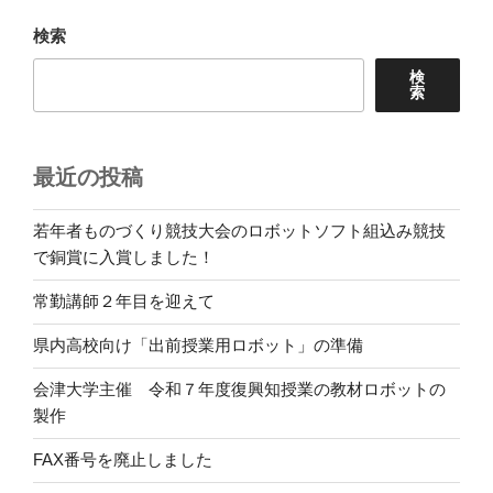
ー
ペ
ジ
検索
ー
検
ジ
索
送
り
最近の投稿
若年者ものづくり競技大会のロボットソフト組込み競技
で銅賞に入賞しました！
常勤講師２年目を迎えて
県内高校向け「出前授業用ロボット」の準備
会津大学主催 令和７年度復興知授業の教材ロボットの
製作
FAX番号を廃止しました