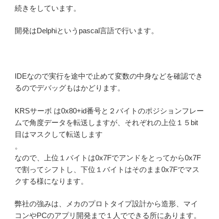
続きをしています。
開発はDelphiというpascal言語で行います。
IDEなので実行を途中で止めて変数の中身などを確認でき
るのでデバッグもはかどります。
KRSサーボ は0x80+id番号と２バイトのポジションフレー
ムで角度データを転送しますが、それぞれの上位１５bit
目はマスクして転送します
。
なので、上位１バイトは0x7Fでアンドをとってから0x7F
で割ってシフトし、下位１バイトはそのまま0x7Fでマス
クする様になります。
弊社の強みは、メカのプロトタイプ設計から造形、マイ
コンやPCのアプリ開発まで１人でできる所にあります。