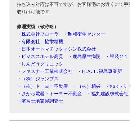
持ち込み対応は不可ですが、お客様宅のお近くにて手渡し引
取りは可能です。

修理実績（敬称略）
・株式会社フローラ　・昭和衛生センター　
・有限会社　協栄精機　

・日本オートマチックマシン株式会社
・ビジネスホテル高見　・鹿島厚生病院　・福装２１　

・しんどうクリニック
・ファスナー工業株式会社　・H.A.T.福島事業所　

・（株）ジャンプス
・（株）トーヨー不動産　・（株）相栄　・MSKドリーム　
・さがら電器
・トーヨー不動産　・福丸建設株式会社　

・濱名土地家屋調査士