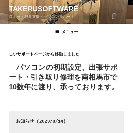
コ
TAKERUSOFTWARE
ン
ロボット教育支援・パソコンサポート
テ
ン
ツ
メニュー
へ
ス
キ
古いサポートページから移動しました
ッ
パソコンの初期設定、出張サポ
プ
ート・引き取り修理を南相馬市で
10数年に渡り、承っております。
お知らせ (2023/8/14)