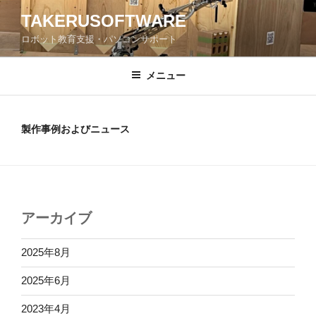
コ
TAKERUSOFTWARE
ン
ロボット教育支援・パソコンサポート
テ
ン
ツ
メニュー
へ
ス
キ
製作事例およびニュース
ッ
プ
アーカイブ
2025年8月
2025年6月
2023年4月