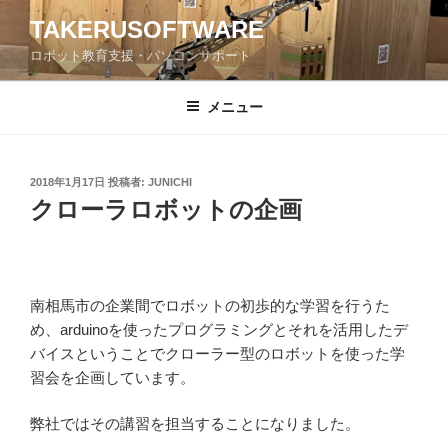
コ
TAKERUSOFTWARE
ン
ロボット教育支援・パソコンサポート
テ
ン
ツ
メニュー
へ
ス
キ
投
2018年1月17日
投稿者:
JUNICHI
稿
ッ
クローラロボットの企画
日:
プ
南相馬市の企業間でロボットの初歩的な学習を行うた
め、arduinoを使ったプログラミングとそれを活用したデ
バイスということでクローラー型のロボットを使った学
習会を企画しています。
弊社ではその講習を担当することになりました。