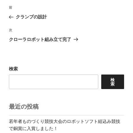
投
前
前
稿
の
クランプの設計
ナ
投
ビ
稿
次
次
ゲ
の
クローラロボット組み立て完了
投
ー
稿
シ
ョ
検索
ン
検
索
最近の投稿
若年者ものづくり競技大会のロボットソフト組込み競技
で銅賞に入賞しました！