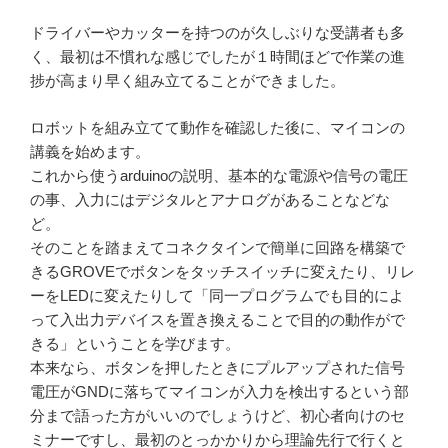
ドライバーやカッターを持つのが久しぶりな受講者も多
く、最初は不慣れな感じでしたが１時間ほどで作業の進
捗が高まり早く組み立てることができました。
ロボットを組み立てて動作を確認した後に、マイコンの
講義を始めます。
これから使うarduinoの説明、基本的な電源や信号の電圧
の事、入力にはデジタルとアナログがあることなどな
ど。
そのことを踏まえてコネクタインで簡単に回路を構築で
きるGROVEでボタンをタッチスイッチに変えたり、リレ
ーをLEDに変えたりして「同一プログラムでも目的によ
って入出力デバイスを置き換えることで目的の動作がで
きる」ということを学びます。
本来なら、ボタンを押したときにプルアップされた信号
電圧がGNDに落ちてマイコンが入力を検出するという部
分まで語った方がいいのでしょうけど、初心者向けのセ
ミナーですし、最初のとっかかりから理論先行で行くと