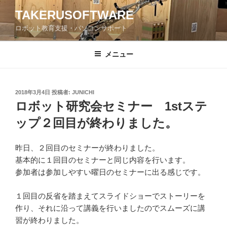
コ
TAKERUSOFTWARE
ン
ロボット教育支援・パソコンサポート
テ
ン
ツ
メニュー
へ
ス
キ
投
2018年3月4日
投稿者:
JUNICHI
稿
ッ
ロボット研究会セミナー 1stステ
日:
プ
ップ２回目が終わりました。
昨日、２回目のセミナーが終わりました。
基本的に１回目のセミナーと同じ内容を行います。
参加者は参加しやすい曜日のセミナーに出る感じです。
１回目の反省を踏まえてスライドショーでストーリーを
作り、それに沿って講義を行いましたのでスムーズに講
習が終わりました。