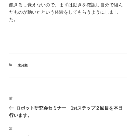
飽きるし覚えないので、まずは動きを確認し自分で組ん
だものが動いたという体験をしてもらうようにしまし
た。
カ
未分類
テ
ゴ
リ
ー
投
前
前
稿
の
ロボット研究会セミナー 1stステップ２回目を本日
ナ
投
行います。
ビ
稿
ゲ
次
次