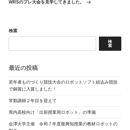
の
ー
WRSのプレ大会を見学してきました。
投
シ
稿
ョ
ン
検索
検
索
最近の投稿
若年者ものづくり競技大会のロボットソフト組込み競技
で銅賞に入賞しました！
常勤講師２年目を迎えて
県内高校向け「出前授業用ロボット」の準備
会津大学主催 令和７年度復興知授業の教材ロボットの