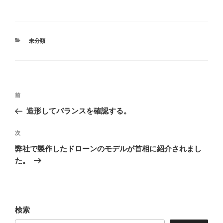
カ
未分類
テ
ゴ
リ
ー
投
前
前
稿
の
造形してバランスを確認する。
ナ
投
ビ
稿
次
次
ゲ
の
弊社で製作したドローンのモデルが首相に紹介されまし
投
ー
た。
稿
シ
ョ
ン
検索