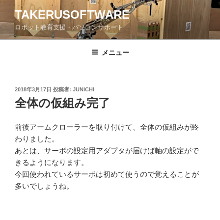
コ
TAKERUSOFTWARE
ン
ロボット教育支援・パソコンサポート
テ
ン
ツ
メニュー
へ
ス
キ
投
2018年3月17日
投稿者:
JUNICHI
稿
ッ
全体の仮組み完了
日:
プ
前後アームクローラーを取り付けて、全体の仮組みが終
わりました。
あとは、サーボの設定用アダプタが届けば軸の設定がで
きるようになります。
今回使われているサーボは初めて使うので覚えることが
多いでしょうね。