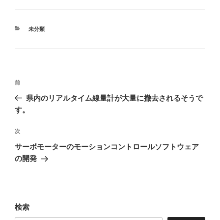
カ
未分類
テ
ゴ
リ
ー
投
前
前
稿
の
県内のリアルタイム線量計が大量に撤去されるそうで
ナ
投
す。
ビ
稿
ゲ
次
次
の
ー
サーボモーターのモーションコントロールソフトウェア
投
シ
の開発
稿
ョ
ン
検索