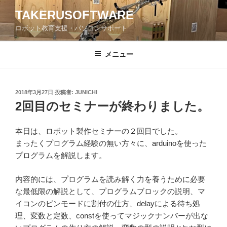
コ
TAKERUSOFTWARE
ン
ロボット教育支援・パソコンサポート
テ
ン
ツ
メニュー
へ
ス
キ
投
2018年3月27日
投稿者:
JUNICHI
稿
ッ
2回目のセミナーが終わりました。
日:
プ
本日は、ロボット製作セミナーの２回目でした。
まったくプログラム経験の無い方々に、arduinoを使った
プログラムを解説します。
内容的には、プログラムを読み解く力を養うために必要
な最低限の解説として、プログラムブロックの説明、マ
イコンのピンモードに割付の仕方、delayによる待ち処
理、変数と定数、constを使ってマジックナンバーが出な