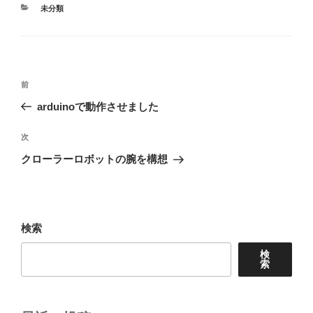
カ
未分類
テ
ゴ
リ
ー
投
前
前
稿
の
arduinoで動作させました
ナ
投
ビ
稿
次
次
ゲ
の
クローラーロボットの腕を構想
投
ー
稿
シ
ョ
検索
ン
検
索