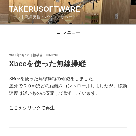
コ
TAKERUSOFTWARE
ン
ロボット教育支援・パソコンサポート
テ
ン
ツ
メニュー
へ
ス
キ
投
2018年4月17日
投稿者:
JUNICHI
稿
ッ
Xbeeを使った無線操縦
日:
プ
XBeeを使った無線操縦の確認をしました。
屋外で２０mほどの距離をコントロールしましたが、移動
速度は遅いものの安定して動作しています。
ここをクリックで再生