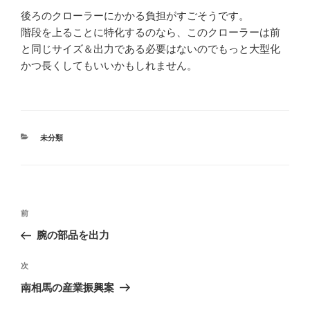
後ろのクローラーにかかる負担がすごそうです。
階段を上ることに特化するのなら、このクローラーは前
と同じサイズ＆出力である必要はないのでもっと大型化
かつ長くしてもいいかもしれません。
カ
未分類
テ
ゴ
リ
ー
投
前
前
稿
の
腕の部品を出力
ナ
投
ビ
稿
次
次
ゲ
の
南相馬の産業振興案
投
ー