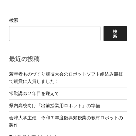
稿
シ
ョ
検索
ン
検
索
最近の投稿
若年者ものづくり競技大会のロボットソフト組込み競技
で銅賞に入賞しました！
常勤講師２年目を迎えて
県内高校向け「出前授業用ロボット」の準備
会津大学主催 令和７年度復興知授業の教材ロボットの
製作