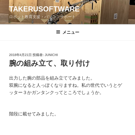
コ
TAKERUSOFTWARE
ン
ロボット教育支援・パソコンサポート
テ
ン
ツ
メニュー
へ
ス
キ
投
2018年4月21日
投稿者:
JUNICHI
稿
ッ
腕の組み立て、取り付け
日:
プ
出力した腕の部品を組み立ててみました。
双腕になると人っぽくなりますね。私の世代でいうとゲ
ッター３かガンタンクってところでしょうか。
階段に載せてみました。