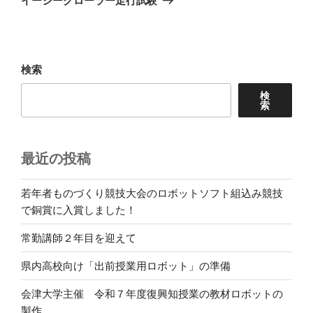
イージークローラー走行試験
投
ー
稿
シ
ョ
検索
ン
検
索
最近の投稿
若年者ものづくり競技大会のロボットソフト組込み競技
で銅賞に入賞しました！
常勤講師２年目を迎えて
県内高校向け「出前授業用ロボット」の準備
会津大学主催 令和７年度復興知授業の教材ロボットの
製作