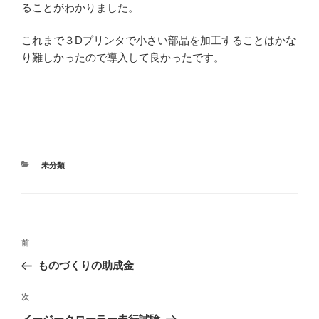
ることがわかりました。
これまで３Dプリンタで小さい部品を加工することはかな
り難しかったので導入して良かったです。
カ
未分類
テ
ゴ
リ
ー
投
前
前
稿
の
ものづくりの助成金
ナ
投
ビ
稿
次
次
ゲ
の