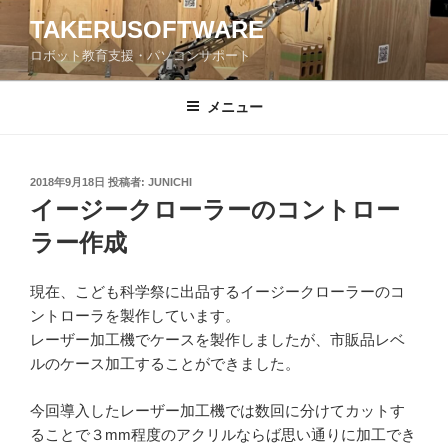
コ
TAKERUSOFTWARE
ン
ロボット教育支援・パソコンサポート
テ
ン
ツ
メニュー
へ
ス
キ
投
2018年9月18日
投稿者:
JUNICHI
稿
ッ
イージークローラーのコントロー
日:
プ
ラー作成
現在、こども科学祭に出品するイージークローラーのコ
ントローラを製作しています。
レーザー加工機でケースを製作しましたが、市販品レベ
ルのケース加工することができました。
今回導入したレーザー加工機では数回に分けてカットす
ることで３mm程度のアクリルならば思い通りに加工でき