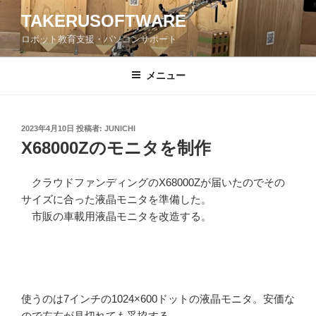
コ
TAKERUSOFTWARE
ン
ロボット教育支援・パソコンサポート
テ
ン
ツ
メニュー
へ
ス
キ
投
2023年4月10日
投稿者:
JUNICHI
稿
ッ
X68000Zのモニタを制作
日:
プ
クラウドファンディングのX68000Zが届いたのでその
サイズに合った液晶モニタを準備した。
市販の車載用液晶モニタを改造する。
使うのは7インチの1024×600ドットの液晶モニタ。安価な
ので左右が見切れても妥協する。