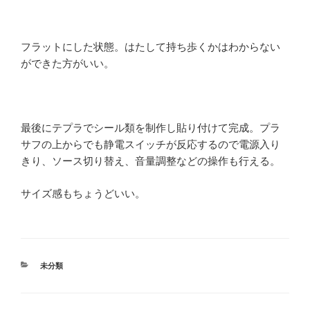
フラットにした状態。はたして持ち歩くかはわからない
ができた方がいい。
最後にテプラでシール類を制作し貼り付けて完成。プラ
サフの上からでも静電スイッチが反応するので電源入り
きり、ソース切り替え、音量調整などの操作も行える。
サイズ感もちょうどいい。
カ
未分類
テ
ゴ
リ