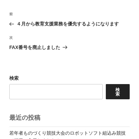
ー
投
前
前
稿
の
４月から教育支援業務を優先するようになります
ナ
投
ビ
稿
次
次
ゲ
の
FAX番号を廃止しました
投
ー
稿
シ
ョ
検索
ン
検
索
最近の投稿
若年者ものづくり競技大会のロボットソフト組込み競技