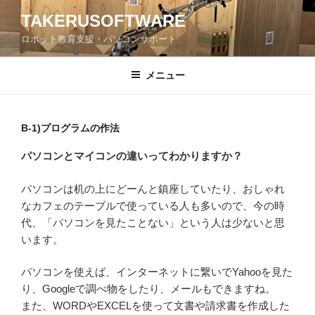
コ
TAKERUSOFTWARE
ン
ロボット教育支援・パソコンサポート
テ
ン
ツ
メニュー
へ
ス
キ
B-1)プログラムの作法
ッ
パソコンとマイコンの違いってわかりますか？
プ
パソコンは机の上にどーんと鎮座していたり、おしゃれ
なカフェのテーブルで使っている人も多いので、今の時
代、「パソコンを見たことない」という人は少ないと思
います。
パソコンを使えば、インターネットに繋いでYahooを見た
り、Googleで調べ物をしたり、メールもできますね。
また、WORDやEXCELを使って文書や請求書を作成した