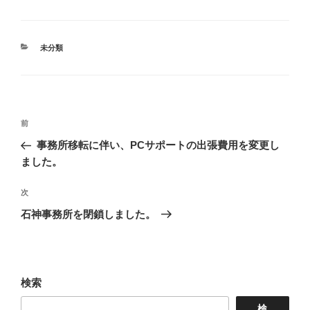
カ
未分類
テ
ゴ
リ
ー
投
前
前
稿
の
事務所移転に伴い、PCサポートの出張費用を変更し
ナ
投
ました。
ビ
稿
ゲ
次
次
の
ー
石神事務所を閉鎖しました。
投
シ
稿
ョ
ン
検索
検