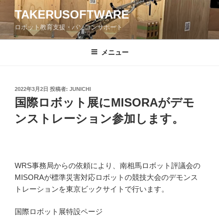
コ
TAKERUSOFTWARE
ン
ロボット教育支援・パソコンサポート
テ
ン
ツ
メニュー
へ
ス
キ
投
2022年3月2日
投稿者:
JUNICHI
稿
ッ
国際ロボット展にMISORAがデモ
日:
プ
ンストレーション参加します。
WRS事務局からの依頼により、南相馬ロボット評議会の
MISORAが標準災害対応ロボットの競技大会のデモンス
トレーションを東京ビックサイトで行います。
国際ロボット展特設ページ