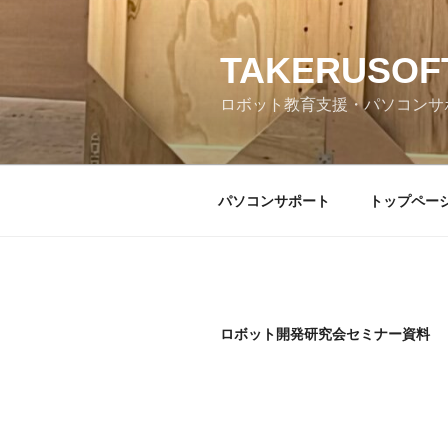
コ
ン
テ
TAKERUSOF
ン
ロボット教育支援・パソコンサ
ツ
へ
ス
キ
パソコンサポート
トップペー
ッ
プ
ロボット開発研究会セミナー資料